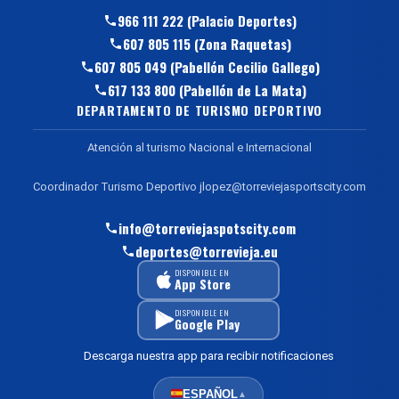
966 111 222 (Palacio Deportes)
607 805 115 (Zona Raquetas)
607 805 049 (Pabellón Cecilio Gallego)
617 133 800 (Pabellón de La Mata)
DEPARTAMENTO DE TURISMO DEPORTIVO
Atención al turismo Nacional e Internacional
Coordinador Turismo Deportivo jlopez@torreviejasportscity.com
info@torreviejaspotscity.com
deportes@torrevieja.eu
DISPONIBLE EN
App Store
DISPONIBLE EN
Google Play
Descarga nuestra app para recibir notificaciones
ESPAÑOL
▲