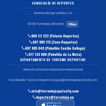
CONCEJALÍA DE DEPORTES
Avenida Monge y Bielsa, s/n
03183 Torrevieja (Alicante)
Maps
966 111 222 (Palacio Deportes)
607 805 115 (Zona Raquetas)
607 805 049 (Pabellón Cecilio Gallego)
617 133 800 (Pabellón de La Mata)
DEPARTAMENTO DE TURISMO DEPORTIVO
Atención al turismo Nacional e Internacional
Coordinador Turismo Deportivo jlopez@torreviejasportscity.com
info@torreviejaspotscity.com
deportes@torrevieja.eu
DISPONIBLE EN
App Store