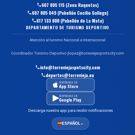
607 805 115 (Zona Raquetas)
607 805 049 (Pabellón Cecilio Gallego)
617 133 800 (Pabellón de La Mata)
DEPARTAMENTO DE TURISMO DEPORTIVO
Atención al turismo Nacional e Internacional
Coordinador Turismo Deportivo jlopez@torreviejasportscity.com
info@torreviejaspotscity.com
deportes@torrevieja.eu
DISPONIBLE EN
App Store
DISPONIBLE EN
Google Play
Descarga nuestra app para recibir notificaciones
ESPAÑOL
▲