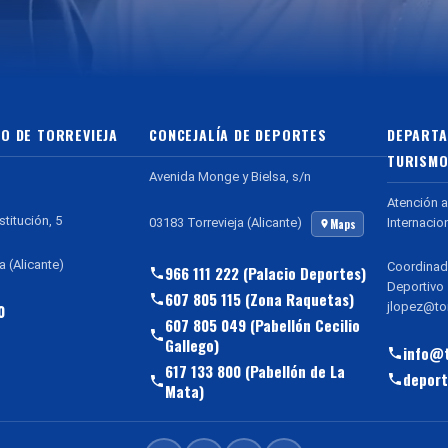
O DE TORREVIEJA
CONCEJALÍA DE DEPORTES
DEPARTA
TURISMO
Avenida Monge y Bielsa, s/n
Atención a
stitución, 5
Internacio
03183 Torrevieja (Alicante)
Maps
a (Alicante)
Coordinad
966 111 222 (Palacio Deportes)
Deportivo
607 805 115 (Zona Raquetas)
jlopez@tor
0
607 805 049 (Pabellón Cecilio
Gallego)
info@t
617 133 800 (Pabellón de La
deport
Mata)