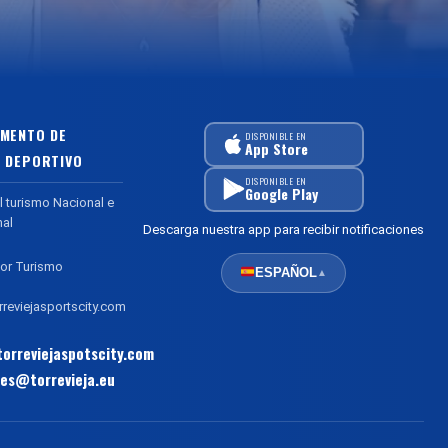
MENTO DE
DISPONIBLE EN
App Store
 DEPORTIVO
DISPONIBLE EN
Google Play
l turismo Nacional e
nal
Descarga nuestra app para recibir notificaciones
or Turismo
ESPAÑOL
▲
reviejasportscity.com
orreviejaspotscity.com
es@torrevieja.eu