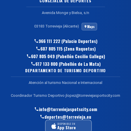
CONCEJALÍA DE DEPORTES
Avenida Monge y Bielsa, s/n
03183 Torrevieja (Alicante)
Maps
966 111 222 (Palacio Deportes)
607 805 115 (Zona Raquetas)
607 805 049 (Pabellón Cecilio Gallego)
617 133 800 (Pabellón de La Mata)
DEPARTAMENTO DE TURISMO DEPORTIVO
Atención al turismo Nacional e Internacional
Coordinador Turismo Deportivo jlopez@torreviejasportscity.com
info@torreviejaspotscity.com
deportes@torrevieja.eu
DISPONIBLE EN
App Store