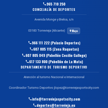
965 710 250
CONCEJALÍA DE DEPORTES
Avenida Monge y Bielsa, s/n
03183 Torrevieja (Alicante)
Maps
966 111 222 (Palacio Deportes)
607 805 115 (Zona Raquetas)
607 805 049 (Pabellón Cecilio Gallego)
617 133 800 (Pabellón de La Mata)
DEPARTAMENTO DE TURISMO DEPORTIVO
Atención al turismo Nacional e Internacional
Coordinador Turismo Deportivo jlopez@torreviejasportscity.com
info@torreviejaspotscity.com
deportes@torrevieja.eu