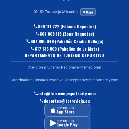
03183 Torrevieja (Alicante)
Maps
966 111 222 (Palacio Deportes)
607 805 115 (Zona Raquetas)
607 805 049 (Pabellón Cecilio Gallego)
617 133 800 (Pabellón de La Mata)
DEPARTAMENTO DE TURISMO DEPORTIVO
Atención al turismo Nacional e Internacional
Coordinador Turismo Deportivo jlopez@torreviejasportscity.com
info@torreviejaspotscity.com
deportes@torrevieja.eu
DISPONIBLE EN
App Store
DISPONIBLE EN
Google Play