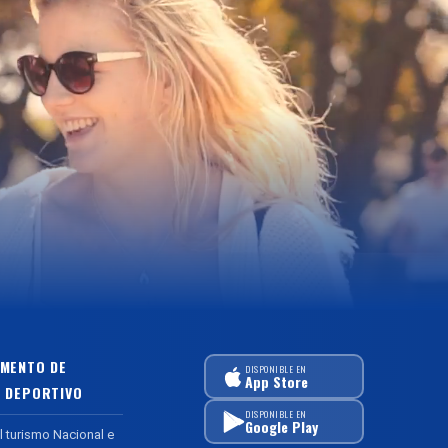
MENTO DE
DISPONIBLE EN
App Store
 DEPORTIVO
DISPONIBLE EN
Google Play
l turismo Nacional e