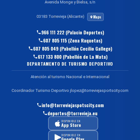
Avenida Monge y Bielsa, s/n
03183 Torrevieja (Alicante)
Maps
966 111 222 (Palacio Deportes)
607 805 115 (Zona Raquetas)
607 805 049 (Pabellón Cecilio Gallego)
617 133 800 (Pabellón de La Mata)
DEPARTAMENTO DE TURISMO DEPORTIVO
Atención al turismo Nacional e Internacional
Coordinador Turismo Deportivo jlopez@torreviejasportscity.com
info@torreviejaspotscity.com
deportes@torrevieja.eu
DISPONIBLE EN
App Store
DISPONIBLE EN
Google Play