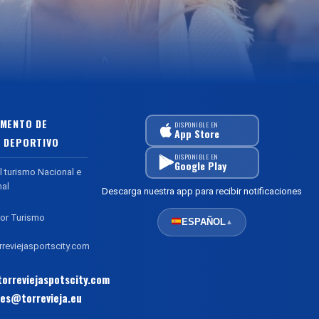
MENTO DE
DISPONIBLE EN
App Store
 DEPORTIVO
DISPONIBLE EN
Google Play
l turismo Nacional e
nal
Descarga nuestra app para recibir notificaciones
or Turismo
ESPAÑOL
▲
reviejasportscity.com
orreviejaspotscity.com
es@torrevieja.eu