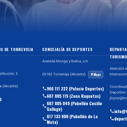
O DE TORREVIEJA
CONCEJALÍA DE DEPORTES
DEPARTA
TURISMO
Avenida Monge y Bielsa, s/n
Atención a
stitución, 5
Internacio
03183 Torrevieja (Alicante)
Maps
a (Alicante)
Coordinad
966 111 222 (Palacio Deportes)
Deportivo
607 805 115 (Zona Raquetas)
jlopez@tor
0
607 805 049 (Pabellón Cecilio
Gallego)
info@t
617 133 800 (Pabellón de La
deport
Mata)