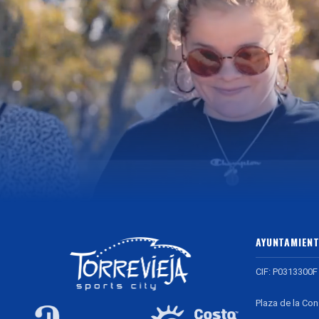
AYUNTAMIENT
CIF: P0313300F
Plaza de la Con