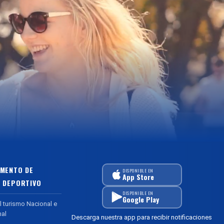
MENTO DE
DISPONIBLE EN
App Store
 DEPORTIVO
DISPONIBLE EN
Google Play
l turismo Nacional e
nal
Descarga nuestra app para recibir notificaciones