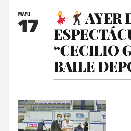
AYER 
MAYO
17
ESPECTÁCU
“CECILIO 
BAILE DEP