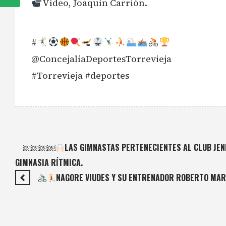
Vídeo, Joaquín Carrión.
#
@ConcejalíaDeportesTorrevieja
#Torrevieja #deportes
￼￼￼￼
LAS GIMNASTAS PERTENECIENTES AL CLUB JENN
GIMNASIA RÍTMICA.
NAGORE VIUDES Y SU ENTRENADOR ROBERTO MART