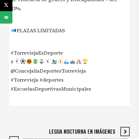
33%.
PLAZAS LIMITADAS
#TorreviejaEsDeporte
#
@ConcejalíaDeportesTorrevieja
#Torrevieja #deportes
#EscuelasDeportivasMunicipales
LEGUA NOCTURNA EN IMÁGENES