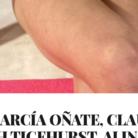
GARCÍA OÑATE, CL
H TICEHURST, ALI