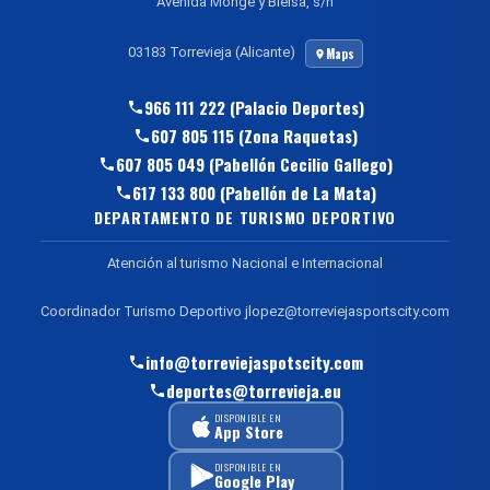
Avenida Monge y Bielsa, s/n
03183 Torrevieja (Alicante)
Maps
966 111 222 (Palacio Deportes)
607 805 115 (Zona Raquetas)
607 805 049 (Pabellón Cecilio Gallego)
617 133 800 (Pabellón de La Mata)
DEPARTAMENTO DE TURISMO DEPORTIVO
Atención al turismo Nacional e Internacional
Coordinador Turismo Deportivo jlopez@torreviejasportscity.com
info@torreviejaspotscity.com
deportes@torrevieja.eu
DISPONIBLE EN
App Store
DISPONIBLE EN
Google Play