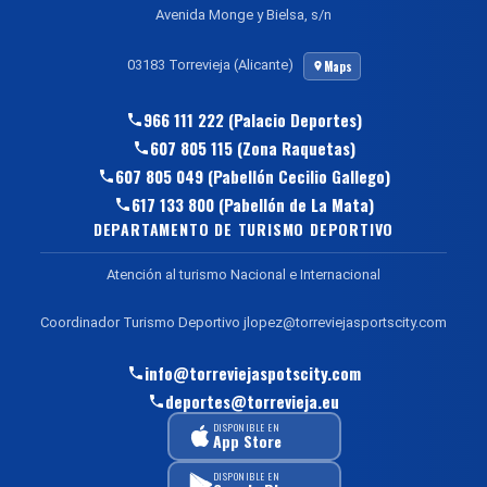
Avenida Monge y Bielsa, s/n
03183 Torrevieja (Alicante)
Maps
966 111 222 (Palacio Deportes)
607 805 115 (Zona Raquetas)
607 805 049 (Pabellón Cecilio Gallego)
617 133 800 (Pabellón de La Mata)
DEPARTAMENTO DE TURISMO DEPORTIVO
Atención al turismo Nacional e Internacional
Coordinador Turismo Deportivo jlopez@torreviejasportscity.com
info@torreviejaspotscity.com
deportes@torrevieja.eu
DISPONIBLE EN
App Store
DISPONIBLE EN