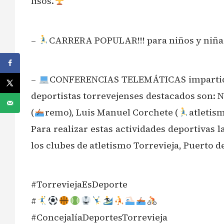
lisos.
–
CARRERA POPULAR!!! para niños y niñas
–
CONFERENCIAS TELEMÁTICAS impartidas po
deportistas torrevejenses destacados son: N
(
remo), Luis Manuel Corchete (
atletism
Para realizar estas actividades deportiva
los clubes de atletismo Torrevieja, Puerto d
#TorreviejaEsDeporte
#
#ConcejalíaDeportesTorrevieja