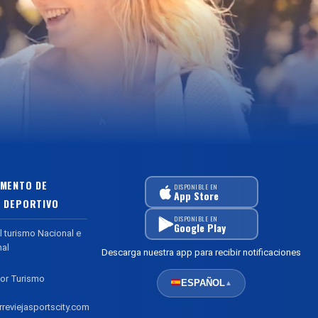
MENTO DE
DISPONIBLE EN
App Store
 DEPORTIVO
DISPONIBLE EN
Google Play
l turismo Nacional e
nal
Descarga nuestra app para recibir notificaciones
or Turismo
ESPAÑOL
▲
reviejasportscity.com