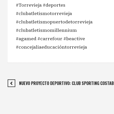
#Torrevieja #deportes
#clubatletismotorrevieja
#clubatletismopuertodetorrevieja
#clubatletismomillennium
#agamed #carrefour #beactive
#concejaliaeducacióntorrevieja
NUEVO PROYECTO DEPORTIVO: CLUB SPORTING COSTABL