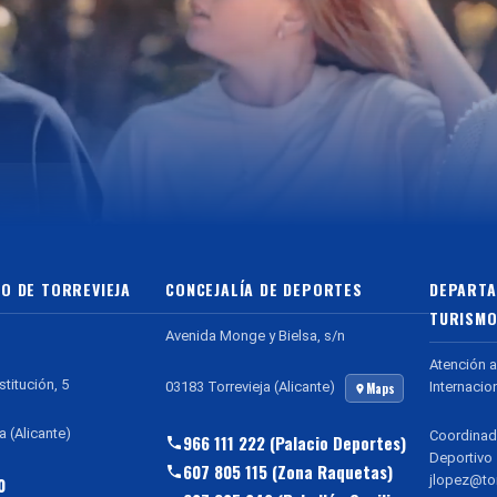
O DE TORREVIEJA
CONCEJALÍA DE DEPORTES
DEPARTA
TURISMO
Avenida Monge y Bielsa, s/n
Atención a
stitución, 5
Internacio
03183 Torrevieja (Alicante)
Maps
a (Alicante)
Coordinad
966 111 222 (Palacio Deportes)
Deportivo
607 805 115 (Zona Raquetas)
jlopez@tor
0