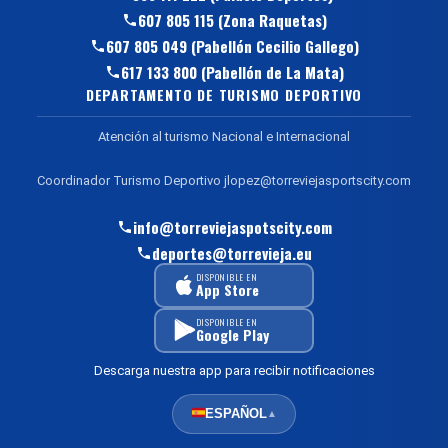
607 805 115 (Zona Raquetas)
607 805 049 (Pabellón Cecilio Gallego)
617 133 800 (Pabellón de La Mata)
DEPARTAMENTO DE TURISMO DEPORTIVO
Atención al turismo Nacional e Internacional
Coordinador Turismo Deportivo jlopez@torreviejasportscity.com
info@torreviejaspotscity.com
deportes@torrevieja.eu
DISPONIBLE EN
App Store
DISPONIBLE EN
Google Play
Descarga nuestra app para recibir notificaciones
ESPAÑOL
▲