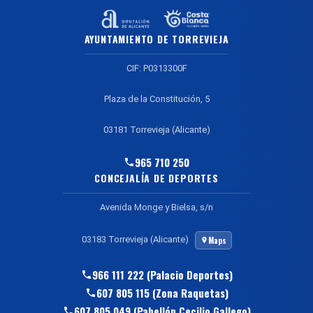
AYUNTAMIENTO DE TORREVIEJA
CIF: P0313300F
Plaza de la Constitución, 5
03181 Torrevieja (Alicante)
965 710 250
CONCEJALÍA DE DEPORTES
Avenida Monge y Bielsa, s/n
03183 Torrevieja (Alicante)
Maps
966 111 222 (Palacio Deportes)
607 805 115 (Zona Raquetas)
607 805 049 (Pabellón Cecilio Gallego)