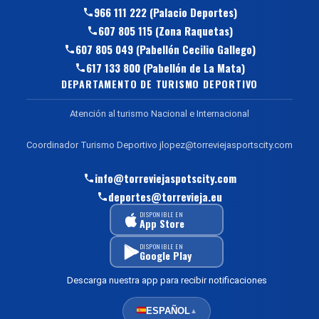
966 111 222 (Palacio Deportes)
607 805 115 (Zona Raquetas)
607 805 049 (Pabellón Cecilio Gallego)
617 133 800 (Pabellón de La Mata)
DEPARTAMENTO DE TURISMO DEPORTIVO
Atención al turismo Nacional e Internacional
Coordinador Turismo Deportivo jlopez@torreviejasportscity.com
info@torreviejaspotscity.com
deportes@torrevieja.eu
DISPONIBLE EN
App Store
DISPONIBLE EN
Google Play
Descarga nuestra app para recibir notificaciones
ESPAÑOL
▲