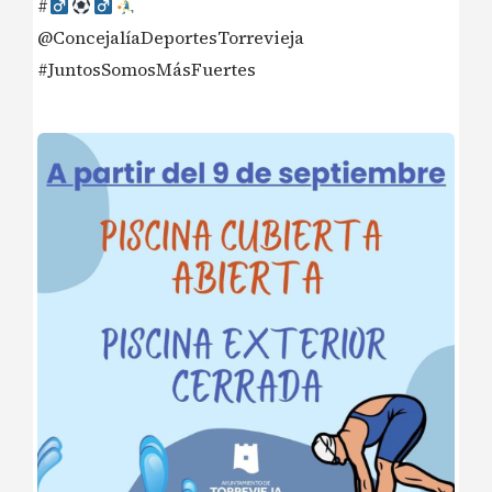
#‍
@ConcejalíaDeportesTorrevieja
#JuntosSomosMásFuertes