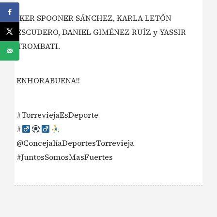
IKER SPOONER SÁNCHEZ, KARLA LETÓN
ESCUDERO, DANIEL GIMÉNEZ RUÍZ y YASSIR
TROMBATI.
ENHORABUENA!!
#TorreviejaEsDeporte
#‍
@ConcejalíaDeportesTorrevieja
#JuntosSomosMasFuertes