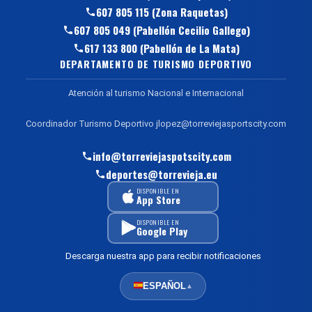
607 805 115 (Zona Raquetas)
607 805 049 (Pabellón Cecilio Gallego)
617 133 800 (Pabellón de La Mata)
DEPARTAMENTO DE TURISMO DEPORTIVO
Atención al turismo Nacional e Internacional
Coordinador Turismo Deportivo jlopez@torreviejasportscity.com
info@torreviejaspotscity.com
deportes@torrevieja.eu
DISPONIBLE EN
App Store
DISPONIBLE EN
Google Play
Descarga nuestra app para recibir notificaciones
ESPAÑOL
▲