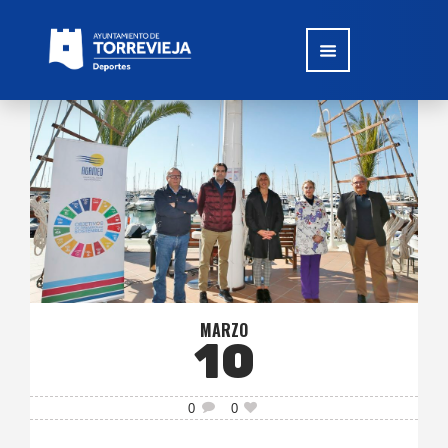
MARZO
10
0
0