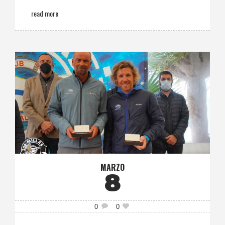
read more
MARZO
8
0
0