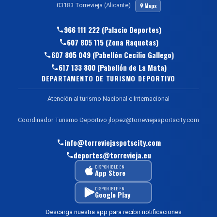
03183 Torrevieja (Alicante)
Maps
966 111 222 (Palacio Deportes)
607 805 115 (Zona Raquetas)
607 805 049 (Pabellón Cecilio Gallego)
617 133 800 (Pabellón de La Mata)
DEPARTAMENTO DE TURISMO DEPORTIVO
Atención al turismo Nacional e Internacional
Coordinador Turismo Deportivo jlopez@torreviejasportscity.com
info@torreviejaspotscity.com
deportes@torrevieja.eu
DISPONIBLE EN
App Store
DISPONIBLE EN
Google Play
Descarga nuestra app para recibir notificaciones