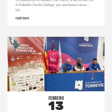
el Pabellón Cecilio Gallego, por una buena causa…
los...
read more
FEBRERO
13