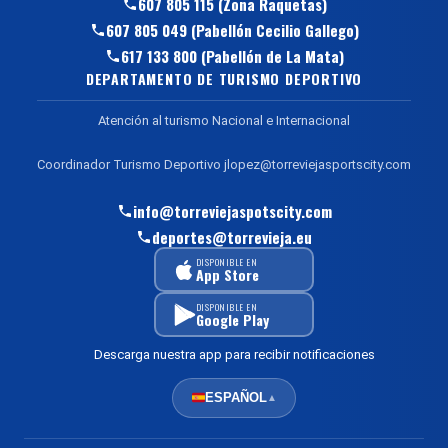
607 805 115 (Zona Raquetas)
607 805 049 (Pabellón Cecilio Gallego)
617 133 800 (Pabellón de La Mata)
DEPARTAMENTO DE TURISMO DEPORTIVO
Atención al turismo Nacional e Internacional
Coordinador Turismo Deportivo jlopez@torreviejasportscity.com
info@torreviejaspotscity.com
deportes@torrevieja.eu
DISPONIBLE EN
App Store
DISPONIBLE EN
Google Play
Descarga nuestra app para recibir notificaciones
ESPAÑOL
▲