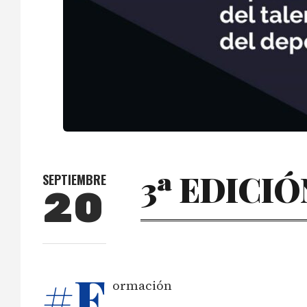
3ª EDICI
SEPTIEMBRE
20
#F
ormación