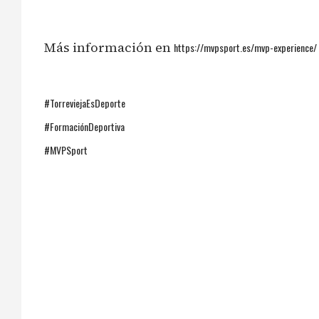
Más información en
https://mvpsport.es/mvp-experience/
#TorreviejaEsDeporte
#FormaciónDeportiva
#MVPSport