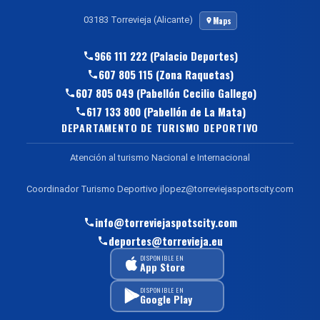
03183 Torrevieja (Alicante)
Maps
966 111 222 (Palacio Deportes)
607 805 115 (Zona Raquetas)
607 805 049 (Pabellón Cecilio Gallego)
617 133 800 (Pabellón de La Mata)
DEPARTAMENTO DE TURISMO DEPORTIVO
Atención al turismo Nacional e Internacional
Coordinador Turismo Deportivo jlopez@torreviejasportscity.com
info@torreviejaspotscity.com
deportes@torrevieja.eu
DISPONIBLE EN
App Store
DISPONIBLE EN
Google Play