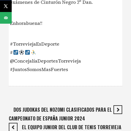
exámenes de Cinturón Negro 2º Dan.
Enhorabuena!!
#TorreviejaEsDeporte
#‍
@ConcejalíaDeportesTorrevieja
#JuntosSomosMasFuertes
DOS JUDOKAS DEL NOZOMI CLASIFICADOS PARA EL
CAMPEONATO DE ESPAÑA JUNIOR 2024
EL EQUIPO JUNIOR DEL CLUB DE TENIS TORREVIEJA