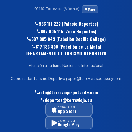
03183 Torrevieja (Alicante)
Maps
966 111 222 (Palacio Deportes)
607 805 115 (Zona Raquetas)
607 805 049 (Pabellón Cecilio Gallego)
617 133 800 (Pabellón de La Mata)
DEPARTAMENTO DE TURISMO DEPORTIVO
Atención al turismo Nacional e Internacional
Coordinador Turismo Deportivo jlopez@torreviejasportscity.com
info@torreviejaspotscity.com
deportes@torrevieja.eu
DISPONIBLE EN
App Store
DISPONIBLE EN
Google Play