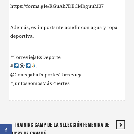
https://forms.gle/RGuAh7DBCMbguuM37
Además, es importante acudir con agua y ropa
deportiva.
#TorreviejaEsDeporte
#‍
@ConcejalíaDeportesTorrevieja
#JuntosSomosMásFuertes
TRAINING CAMP DE LA SELECCIÓN FEMENINA DE
RUGBY DE CANADÁ