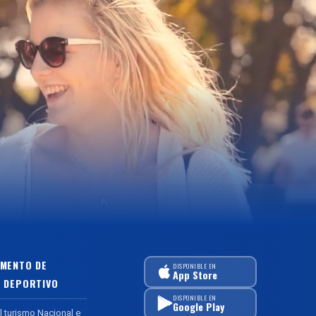
MENTO DE
DISPONIBLE EN
App Store
 DEPORTIVO
DISPONIBLE EN
Google Play
l turismo Nacional e