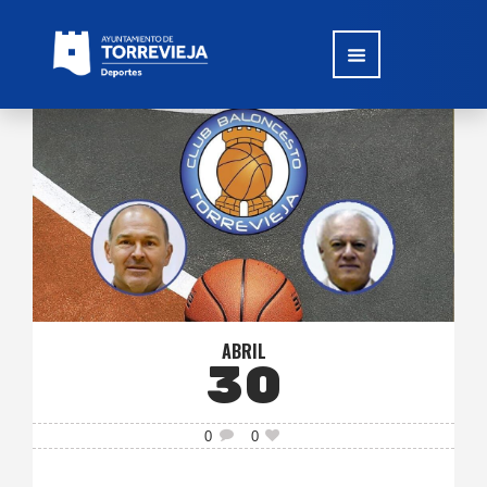
ABRIL
30
0
0