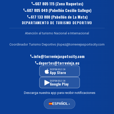
607 805 115 (Zona Raquetas)
607 805 049 (Pabellón Cecilio Gallego)
617 133 800 (Pabellón de La Mata)
DEPARTAMENTO DE TURISMO DEPORTIVO
Atención al turismo Nacional e Internacional
Coordinador Turismo Deportivo jlopez@torreviejasportscity.com
info@torreviejaspotscity.com
deportes@torrevieja.eu
DISPONIBLE EN
App Store
DISPONIBLE EN
Google Play
Descarga nuestra app para recibir notificaciones
ESPAÑOL
▲