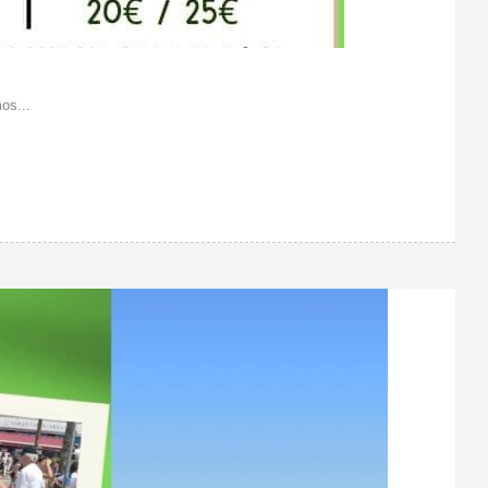
os...