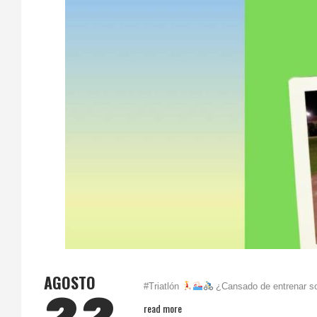
AGOSTO
#Triatlón
¿Cansado de entrenar sol
read more