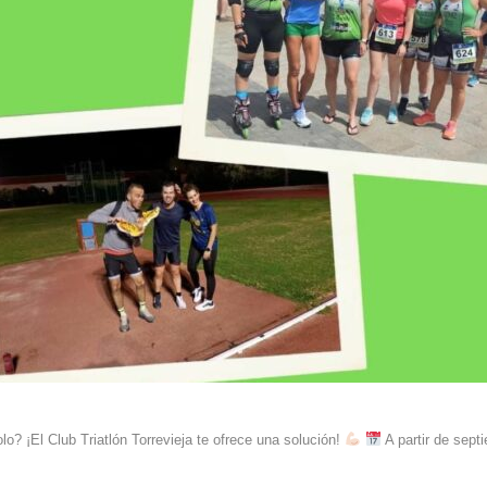
o? ¡El Club Triatlón Torrevieja te ofrece una solución!
A partir de septi