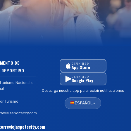
MENTO DE
DISPONIBLE EN
App Store
 DEPORTIVO
DISPONIBLE EN
Google Play
l turismo Nacional e
nal
Descarga nuestra app para recibir notificaciones
or Turismo
ESPAÑOL
▲
reviejasportscity.com
orreviejaspotscity.com