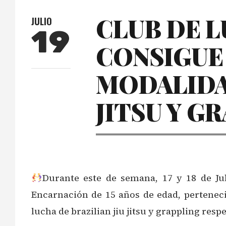
CLUB DE 
JULIO
19
CONSIGU
MODALIDAD
JITSU Y G
Durante este de semana, 17 y 18 de Ju
Encarnación de 15 años de edad, perteneci
lucha de brazilian jiu jitsu y grappling res