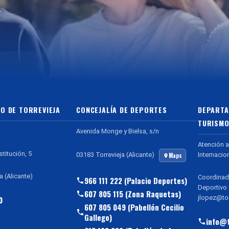
O DE TORREVIEJA
CONCEJALÍA DE DEPORTES
DEPARTA
TURISMO
Avenida Monge y Bielsa, s/n
Atención a
stitución, 5
Internacio
03183 Torrevieja (Alicante)
Maps
a (Alicante)
Coordinad
966 111 222 (Palacio Deportes)
Deportivo
607 805 115 (Zona Raquetas)
jlopez@tor
0
607 805 049 (Pabellón Cecilio
Gallego)
info@t