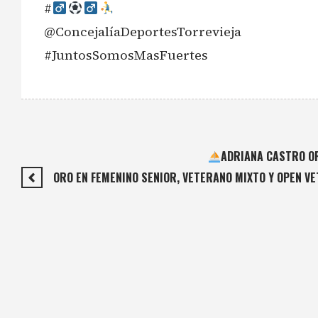
#‍
@ConcejalíaDeportesTorrevieja
#JuntosSomosMasFuertes
ADRIANA CASTRO OR
ORO EN FEMENINO SENIOR, VETERANO MIXTO Y OPEN V