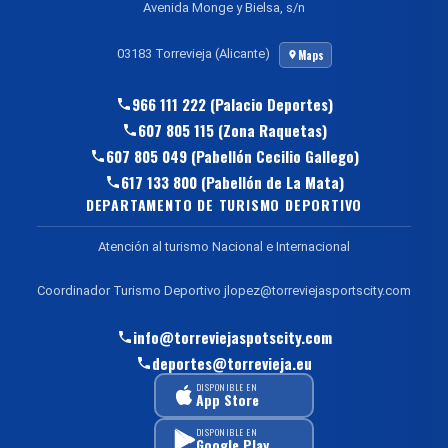
Avenida Monge y Bielsa, s/n
03183 Torrevieja (Alicante)
Maps
966 111 222 (Palacio Deportes)
607 805 115 (Zona Raquetas)
607 805 049 (Pabellón Cecilio Gallego)
617 133 800 (Pabellón de La Mata)
DEPARTAMENTO DE TURISMO DEPORTIVO
Atención al turismo Nacional e Internacional
Coordinador Turismo Deportivo jlopez@torreviejasportscity.com
info@torreviejaspotscity.com
deportes@torrevieja.eu
DISPONIBLE EN
App Store
DISPONIBLE EN
Google Play