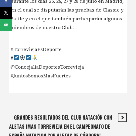
durante los días 25, 26, 27 y 28 de julio en Madrid,
en el cual se disputarán las pruebas de Classic y
Battle y en el que también participarán algunos
miembros de nuestro Club.
#TorreviejaEsDeporte
#‍
@ConcejalíaDeportesTorrevieja
#JuntosSomosMasFuertes
GRANDES RESULTADOS DEL CLUB NATACIÓN CON
ALETAS IMAS TORREVIEJA EN EL CAMPEONATO DE
ESPAÑA NATACION CON ALETAS DE CÓRDOBA!