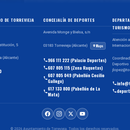
O DE TORREVIEJA
CONCEJALÍA DE DEPORTES
DEPARTA
TURISMO
Avenida Monge y Bielsa, s/n
Atención a
stitución, 5
Internacio
03183 Torrevieja (Alicante)
Maps
a (Alicante)
Coordinad
966 111 222 (Palacio Deportes)
Deportivo
607 805 115 (Zona Raquetas)
jlopez@tor
0
607 805 049 (Pabellón Cecilio
Gallego)
info@t
617 133 800 (Pabellón de La
deport
Mata)
© 2026 Ayuntamiento de Torrevieja. Todos los derechos reservados.