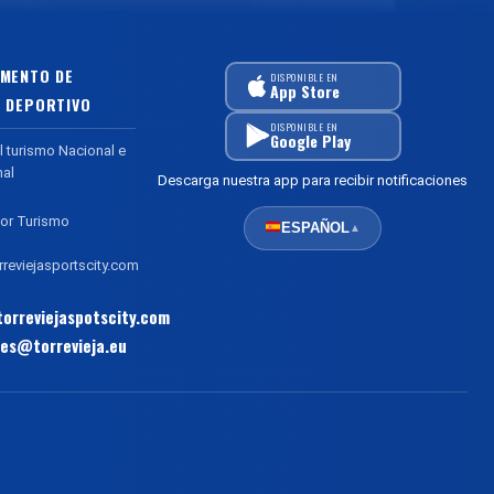
MENTO DE
DISPONIBLE EN
App Store
 DEPORTIVO
DISPONIBLE EN
Google Play
l turismo Nacional e
nal
Descarga nuestra app para recibir notificaciones
or Turismo
ESPAÑOL
▲
reviejasportscity.com
orreviejaspotscity.com
es@torrevieja.eu