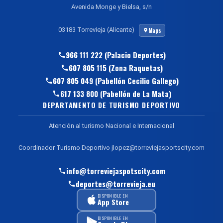
Avenida Monge y Bielsa, s/n
03183 Torrevieja (Alicante)
Maps
966 111 222 (Palacio Deportes)
607 805 115 (Zona Raquetas)
607 805 049 (Pabellón Cecilio Gallego)
617 133 800 (Pabellón de La Mata)
DEPARTAMENTO DE TURISMO DEPORTIVO
Atención al turismo Nacional e Internacional
Coordinador Turismo Deportivo jlopez@torreviejasportscity.com
info@torreviejaspotscity.com
deportes@torrevieja.eu
DISPONIBLE EN
App Store
DISPONIBLE EN