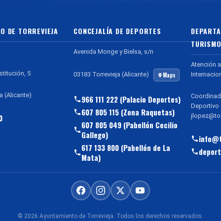
O DE TORREVIEJA
CONCEJALÍA DE DEPORTES
DEPARTA
TURISMO
Avenida Monge y Bielsa, s/n
Atención a
stitución, 5
Internacio
03183 Torrevieja (Alicante)
Maps
a (Alicante)
Coordinad
966 111 222 (Palacio Deportes)
Deportivo
607 805 115 (Zona Raquetas)
jlopez@tor
0
607 805 049 (Pabellón Cecilio
Gallego)
info@t
617 133 800 (Pabellón de La
deport
Mata)
© 2026 Ayuntamiento de Torrevieja. Todos los derechos reservados.