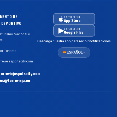
MENTO DE
DISPONIBLE EN
App Store
 DEPORTIVO
DISPONIBLE EN
Google Play
l turismo Nacional e
nal
Descarga nuestra app para recibir notificaciones
or Turismo
ESPAÑOL
▲
reviejasportscity.com
orreviejaspotscity.com
es@torrevieja.eu