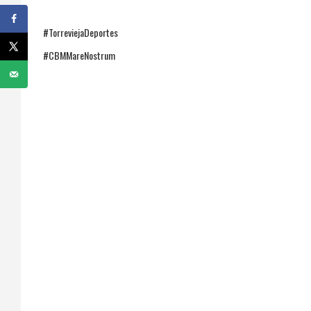
#TorreviejaDeportes
#CBMMareNostrum