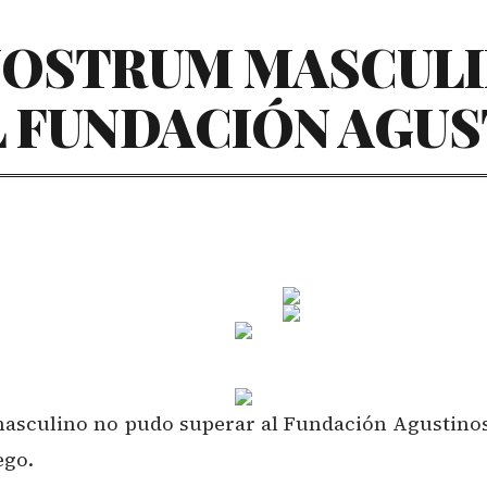
NOSTRUM MASCULI
L FUNDACIÓN AGU
culino no pudo superar al Fundación Agustinos d
ego.