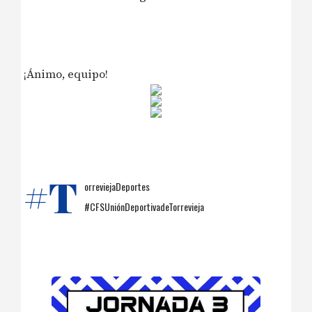
¡Ánimo, equipo!
#T
orreviejaDeportes
#CFSUniónDeportivadeTorrevieja