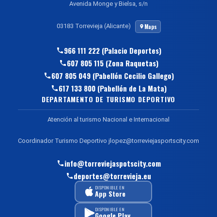
Avenida Monge y Bielsa, s/n
03183 Torrevieja (Alicante)
Maps
966 111 222 (Palacio Deportes)
607 805 115 (Zona Raquetas)
607 805 049 (Pabellón Cecilio Gallego)
617 133 800 (Pabellón de La Mata)
DEPARTAMENTO DE TURISMO DEPORTIVO
Atención al turismo Nacional e Internacional
Coordinador Turismo Deportivo jlopez@torreviejasportscity.com
info@torreviejaspotscity.com
deportes@torrevieja.eu
DISPONIBLE EN
App Store
DISPONIBLE EN
Google Play