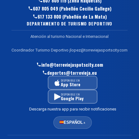
607 805 115 (Zona Raquetas)
607 805 049 (Pabellón Cecilio Gallego)
617 133 800 (Pabellón de La Mata)
DEPARTAMENTO DE TURISMO DEPORTIVO
Atención al turismo Nacional e Internacional
Coordinador Turismo Deportivo jlopez@torreviejasportscity.com
info@torreviejaspotscity.com
deportes@torrevieja.eu
DISPONIBLE EN
App Store
DISPONIBLE EN
Google Play
Descarga nuestra app para recibir notificaciones
ESPAÑOL
▲