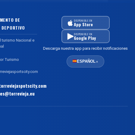
MENTO DE
DISPONIBLE EN
App Store
 DEPORTIVO
DISPONIBLE EN
Google Play
l turismo Nacional e
nal
Descarga nuestra app para recibir notificaciones
or Turismo
ESPAÑOL
▲
reviejasportscity.com
orreviejaspotscity.com
es@torrevieja.eu