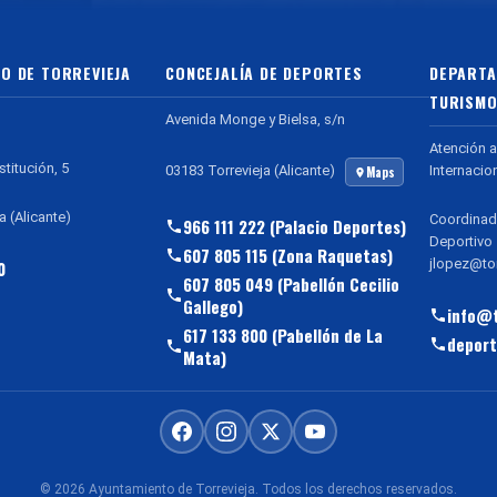
O DE TORREVIEJA
CONCEJALÍA DE DEPORTES
DEPARTA
TURISMO
Avenida Monge y Bielsa, s/n
Atención a
stitución, 5
Internacio
03183 Torrevieja (Alicante)
Maps
a (Alicante)
Coordinad
966 111 222 (Palacio Deportes)
Deportivo
607 805 115 (Zona Raquetas)
jlopez@tor
0
607 805 049 (Pabellón Cecilio
Gallego)
info@t
617 133 800 (Pabellón de La
deport
Mata)
© 2026 Ayuntamiento de Torrevieja. Todos los derechos reservados.