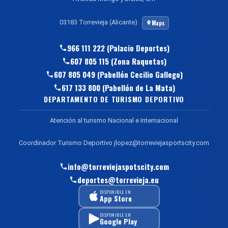
03183 Torrevieja (Alicante)
Maps
966 111 222 (Palacio Deportes)
607 805 115 (Zona Raquetas)
607 805 049 (Pabellón Cecilio Gallego)
617 133 800 (Pabellón de La Mata)
DEPARTAMENTO DE TURISMO DEPORTIVO
Atención al turismo Nacional e Internacional
Coordinador Turismo Deportivo jlopez@torreviejasportscity.com
info@torreviejaspotscity.com
deportes@torrevieja.eu
DISPONIBLE EN
App Store
DISPONIBLE EN
Google Play