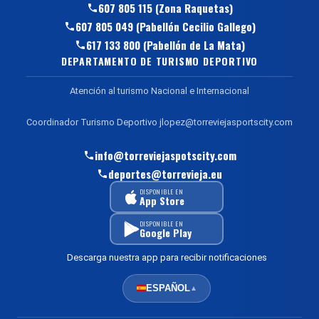
607 805 115 (Zona Raquetas)
607 805 049 (Pabellón Cecilio Gallego)
617 133 800 (Pabellón de La Mata)
DEPARTAMENTO DE TURISMO DEPORTIVO
Atención al turismo Nacional e Internacional
Coordinador Turismo Deportivo jlopez@torreviejasportscity.com
info@torreviejaspotscity.com
deportes@torrevieja.eu
DISPONIBLE EN
App Store
DISPONIBLE EN
Google Play
Descarga nuestra app para recibir notificaciones
ESPAÑOL
▲