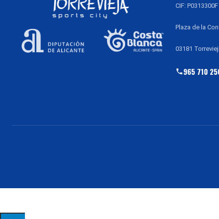
CIF: P0313300F
Plaza de la Con
03181 Torreviej
965 710 25