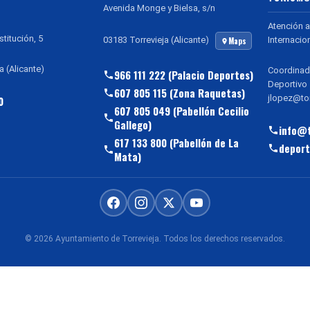
Avenida Monge y Bielsa, s/n
Atención a
stitución, 5
Internacio
03183 Torrevieja (Alicante)
Maps
a (Alicante)
Coordinad
966 111 222 (Palacio Deportes)
Deportivo
607 805 115 (Zona Raquetas)
jlopez@tor
0
607 805 049 (Pabellón Cecilio
Gallego)
info@t
617 133 800 (Pabellón de La
deport
Mata)
© 2026 Ayuntamiento de Torrevieja. Todos los derechos reservados.