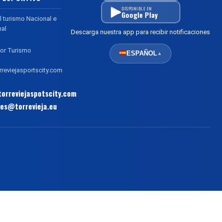
DISPONIBLE EN
Google Play
l turismo Nacional e
nal
Descarga nuestra app para recibir notificaciones
or Turismo
ESPAÑOL
▲
reviejasportscity.com
orreviejaspotscity.com
es@torrevieja.eu