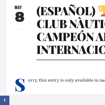
(ESPAÑOL)
MAY
8
CLUB NÀUTI
CAMPEÓN A
INTERNACIO
S
orry, this entry is only available in
Espa