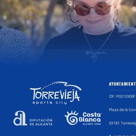
AYUNTAMIENT
CIF: P0313300F
Plaza de la Con
03181 Torreviej