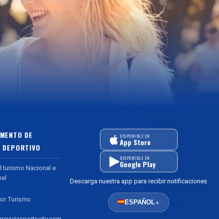
MENTO DE
DISPONIBLE EN
App Store
 DEPORTIVO
DISPONIBLE EN
Google Play
l turismo Nacional e
nal
Descarga nuestra app para recibir notificaciones
or Turismo
ESPAÑOL
▲
reviejasportscity.com