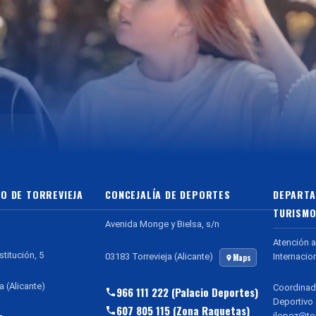
O DE TORREVIEJA
CONCEJALÍA DE DEPORTES
DEPARTA
TURISMO
Avenida Monge y Bielsa, s/n
Atención a
stitución, 5
Internacio
03183 Torrevieja (Alicante)
Maps
a (Alicante)
Coordinad
966 111 222 (Palacio Deportes)
Deportivo
607 805 115 (Zona Raquetas)
jlopez@tor