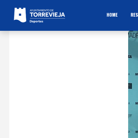
HOME
RES