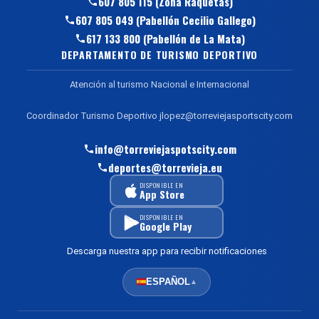
607 805 115 (Zona Raquetas)
607 805 049 (Pabellón Cecilio Gallego)
617 133 800 (Pabellón de La Mata)
DEPARTAMENTO DE TURISMO DEPORTIVO
Atención al turismo Nacional e Internacional
Coordinador Turismo Deportivo jlopez@torreviejasportscity.com
info@torreviejaspotscity.com
deportes@torrevieja.eu
DISPONIBLE EN
App Store
DISPONIBLE EN
Google Play
Descarga nuestra app para recibir notificaciones
ESPAÑOL
▲