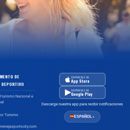
MENTO DE
DISPONIBLE EN
App Store
 DEPORTIVO
DISPONIBLE EN
Google Play
l turismo Nacional e
nal
Descarga nuestra app para recibir notificaciones
or Turismo
ESPAÑOL
▲
reviejasportscity.com