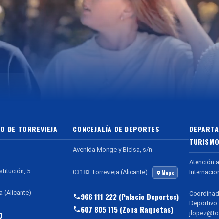
O DE TORREVIEJA
CONCEJALÍA DE DEPORTES
DEPARTA
TURISMO
Avenida Monge y Bielsa, s/n
Atención a
stitución, 5
Internacio
03183 Torrevieja (Alicante)
Maps
a (Alicante)
Coordinad
966 111 222 (Palacio Deportes)
Deportivo
607 805 115 (Zona Raquetas)
jlopez@tor
0