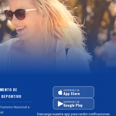
MENTO DE
DISPONIBLE EN
App Store
 DEPORTIVO
DISPONIBLE EN
Google Play
l turismo Nacional e
nal
Descarga nuestra app para recibir notificaciones