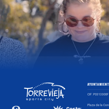
AYUNTAMIENT
CIF: P0313300F
Plaza de la Con